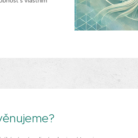
obnost s vlastním
věnujeme?