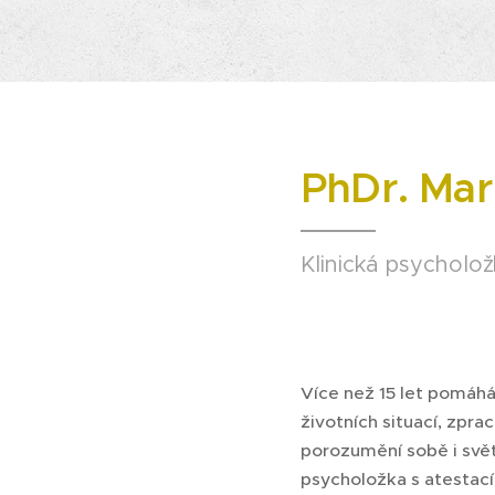
PhDr. Mar
Klinická psycholož
Více než 15 let pomáh
životních situací, zpra
porozumění sobě i svět
psycholožka s atestací