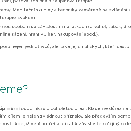
duální, párová, rodinná a skupinová terapie.
ramy: Meditační skupiny a techniky zaměřené na zvládání 
, terapie zvukem
omoc osobám se závislostmi na látkách (alkohol, tabák, dro
nline sázení, hraní PC her, nakupování apod.).
ru nejen jednotlivců, ale také jejich blízkých, kteří čast
jeme?
iplinární
odborníci s dlouholetou praxí. Klademe důraz na 
Naším cílem je nejen zvládnout příznaky, ale především pom
enosti, kde již není potřeba utíkat k závislostem či jiným 