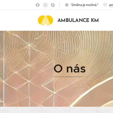
"Změna je možná."
am
AMBULANCE KM
O nás