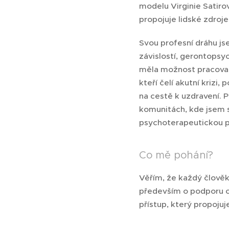
modelu Virginie Satiro
propojuje lidské zdroje,
Svou profesní dráhu js
závislostí, gerontopsyc
měla možnost pracovat
kteří čelí akutní krizi,
na cestě k uzdravení. 
komunitách, kde jsem 
psychoterapeutickou pr
Co mě pohání?
Věřím, že každý člověk
především o podporu ce
přístup, který propojuj