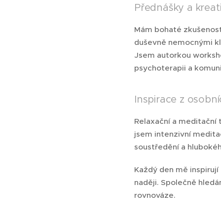
Přednášky a kreati
Mám bohaté zkušenosti 
duševně nemocnými kli
Jsem autorkou worksho
psychoterapii a komuni
Inspirace z osobní
Relaxační a meditační t
jsem intenzivní meditač
soustředění a hlubokéh
Každý den mě inspirují 
naději. Společně hledá
rovnováze.