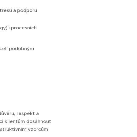
stresu a podporu
gy) i procesních
o čelí podobným
důvěru, respekt a
oci klientům dosáhnout
destruktivním vzorcům