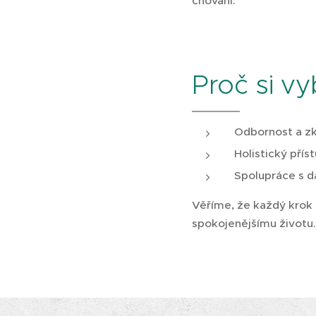
chování.
Proč si vy
Odbornost a zk
Holistický přís
Spolupráce s da
Věříme, že každý krok 
spokojenějšímu životu.