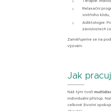
Terapie: Indivi
Relaxační prog
vnitřního klidu
Adiktologie: P
závislostech (o
Zaměřujeme se na podpo
výzvám.
Jak pracu
Náš tým tvoří
multidisc
individuální přístup. 
celkové životní spokoj