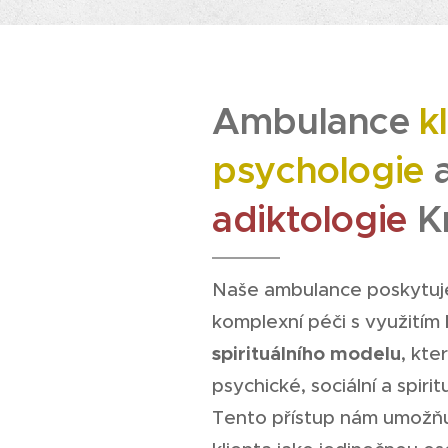
Ambulance
k
psychologie
adiktologie
K
Naše ambulance poskytuj
komplexní péči s využitím
spirituálního modelu
, kte
psychické, sociální a spirit
Tento přístup nám umožň