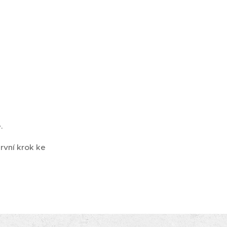
.
rvní krok ke