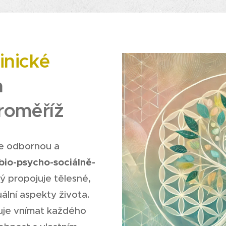
linické
a
roměříž
e odbornou a
bio-psycho-sociálně-
rý propojuje tělesné,
uální aspekty života.
uje vnímat každého