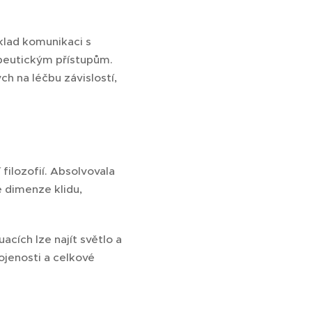
klad komunikaci s
peutickým přístupům.
 na léčbu závislostí,
 filozofií. Absolvovala
é dimenze klidu,
acích lze najít světlo a
ojenosti a celkové