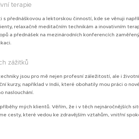
vní terapie
s přednáškovou a lektorskou činností, kde se věnuji napří
enty, relaxačně meditačním technikám a inovativním tera
pů a přednášek na mezinárodních konferencích zaměřených
kaci.
ch zážitků
echniky jsou pro mě nejen profesní záležitostí, ale i životní
ní kurzy, například v Indii, které obohatily mou práci o nov
o naslouchání.
příběhy mých klientů. Věřím, že i v těch nejnáročnějších situ
me cesty, které vedou ke zdravějším vztahům, vnitřní spok