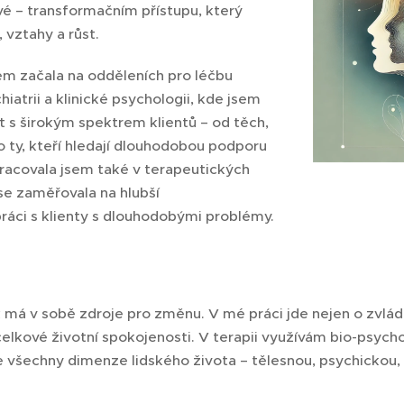
vé – transformačním přístupu, který
 vztahy a růst.
em začala na odděleních pro léčbu
hiatrii a klinické psychologii, kde jsem
 s širokým spektrem klientů – od těch,
 po ty, kteří hledají dlouhodobou podporu
Pracovala jsem také v terapeutických
se zaměřovala na hlubší
áci s klienty s dlouhodobými problémy.
 má v sobě zdroje pro změnu. V mé práci jde nejen o zvládn
lkové životní spokojenosti. V terapii využívám bio-psycho-
e všechny dimenze lidského života – tělesnou, psychickou, 