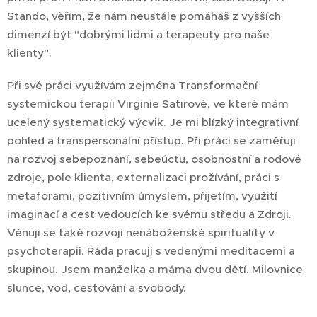
Stando, věřím, že nám neustále pomáháš z vyšších
dimenzí být "dobrými lidmi a terapeuty pro naše
klienty".
Při své práci využívám zejména Transformační
systemickou terapii Virginie Satirové, ve které mám
ucelený systematický výcvik. Je mi blízký integrativní
pohled a transpersonální přístup. Při práci se zaměřuji
na rozvoj sebepoznání, sebeúctu, osobnostní a rodové
zdroje, pole klienta, externalizaci prožívání, práci s
metaforami, pozitivním úmyslem, přijetím, využití
imaginací a cest vedoucích ke svému středu a Zdroji.
Věnuji se také rozvoji nenáboženské spirituality v
psychoterapii. Ráda pracuji s vedenými meditacemi a
skupinou. Jsem manželka a máma dvou dětí. Milovnice
slunce, vod, cestování a svobody.