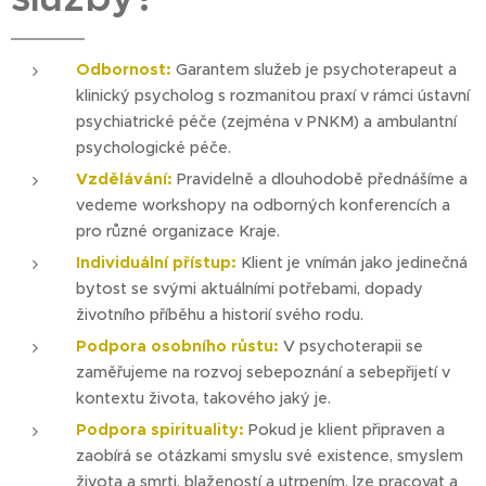
Odbornost:
Garantem služeb je psychoterapeut a
klinický psycholog s rozmanitou praxí v rámci ústavní
psychiatrické péče (zejména v PNKM) a ambulantní
psychologické péče.
Vzdělávání:
Pravidelně a dlouhodobě přednášíme a
vedeme workshopy na odborných konferencích a
pro různé organizace Kraje.
Individuální přístup:
Klient je vnímán jako jedinečná
bytost se svými aktuálními potřebami, dopady
životního příběhu a historií svého rodu.
Podpora osobního růstu:
V psychoterapii se
zaměřujeme na rozvoj sebepoznání a sebepřijetí v
kontextu života, takového jaký je.
Podpora spirituality:
Pokud je klient připraven a
zaobírá se otázkami smyslu své existence, smyslem
života a smrti, blažeností a utrpením, lze pracovat a