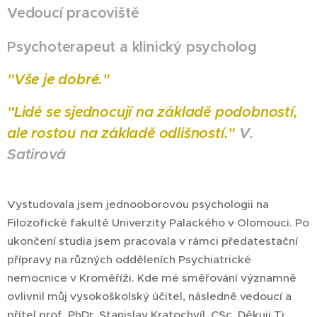
Vedoucí pracoviště
Psychoterapeut a klinický psycholog
"Vše je dobré."
"Lidé se sjednocují na základě podobností,
ale rostou na základě odlišností."
V.
Satirová
Vystudovala jsem jednooborovou psychologii na
Filozofické fakultě Univerzity Palackého v Olomouci. Po
ukončení studia jsem pracovala v rámci předatestační
přípravy na různých odděleních Psychiatrické
nemocnice v Kroměříži. Kde mé směřování významně
ovlivnil můj vysokoškolský účitel, následně vedoucí a
přítel prof. PhDr. Stanislav Kratochvíl, CSc. Děkuji Ti